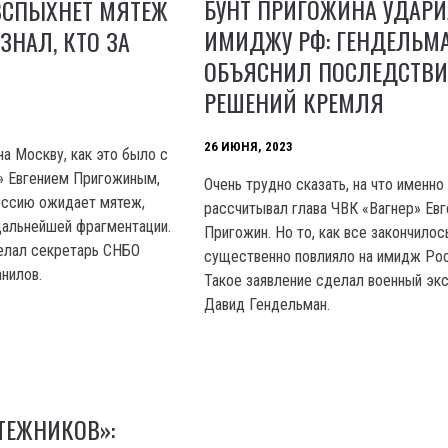
БУНТ ПРИГОЖИНА УДАРИ
ВСПЫХНЕТ МЯТЕЖ
ИМИДЖУ РФ: ГЕНДЕЛЬМ
ЗНАЛ, КТО ЗА
ОБЪЯСНИЛ ПОСЛЕДСТВ
РЕШЕНИЙ КРЕМЛЯ
26 ИЮНЯ, 2023
а Москву, как это было с
» Евгением Пригожиным,
Очень трудно сказать, на что именно
оссию ожидает мятеж,
рассчитывал глава ЧВК «Вагнер» Евг
дальнейшей фрагментации.
Пригожин. Но то, как все закончилос
елал секретарь СНБО
существенно повлияло на имидж Рос
нилов.
Такое заявление сделал военный эк
Давид Гендельман.
ТЕЖНИКОВ»: