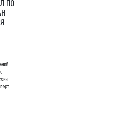
Л ПО
АН
ИЯ
ений
ь,
сии.
сперт