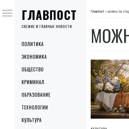
Skip
ГЛАВПОСТ
to
Главпост
>
можно ли сти
content
МОЖН
СВЕЖИЕ И ГЛАВНЫЕ НОВОСТИ
Primary
ПОЛИТИКА
Menu
ЭКОНОМИКА
ОБЩЕСТВО
КРИМИНАЛ
ОБРАЗОВАНИЕ
ТЕХНОЛОГИИ
КУЛЬТУРА
КУЛЬТУРА