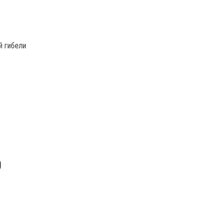
й гибели
О