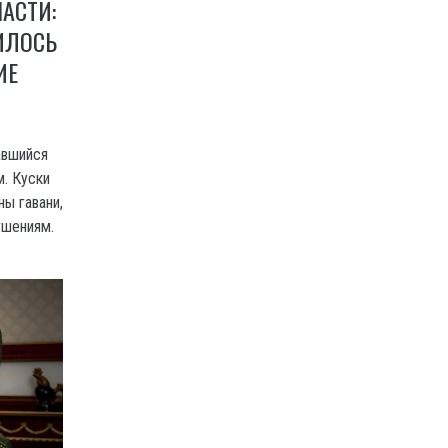
АСТИ:
ИЛОСЬ
ИЕ
авшийся
. Куски
ны гавани,
ушениям.