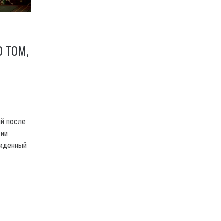
 ТОМ,
Ы
ий после
сии
ожденный