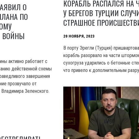
КОРАБЛЬ РАСПАЛСЯ НА Ч
ЗАЯВИЛ О
У БЕРЕГОВ ТУРЦИИ СЛУЧ
ПЛАНА ПО
СТРАШНОЕ ПРОИСШЕСТВ
ОМУ
 ВОЙНЫ
20 НОЯБРЯ, 2023
В порту Эрегли (Турция) пришвартов
корабль разорвало на части штормом
ины активно работает с
сухогруза ударились о бетонные сте
данию действенной схемы
что привело к дополнительным разр
раведливого завершения
ние прозвучало от
 Владимира Зеленского.
ОБСТРЕЛИВАТЬ