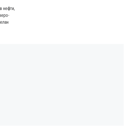
в нефти,
веро-
делан