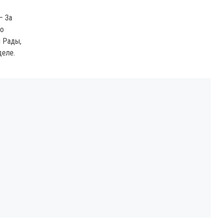
– За
во
 Рады,
деле.