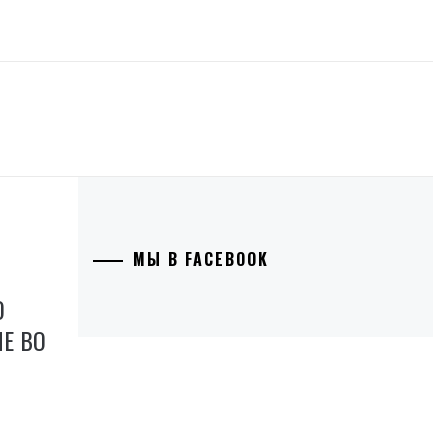
МЫ В FACEBOOK
О
Е ВО