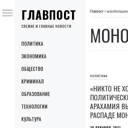
Skip
ГЛАВПОСТ
to
Главпост
>
монобольшин
content
МОНО
СВЕЖИЕ И ГЛАВНЫЕ НОВОСТИ
Primary
ПОЛИТИКА
Menu
ЭКОНОМИКА
ОБЩЕСТВО
ПОЛИТИКА
КРИМИНАЛ
«НИКТО НЕ Х
ОБРАЗОВАНИЕ
ПОЛИТИЧЕСК
АРАХАМИЯ В
ТЕХНОЛОГИИ
РАСПАДЕ МО
КУЛЬТУРА
20 ДЕКАБРЯ, 2021