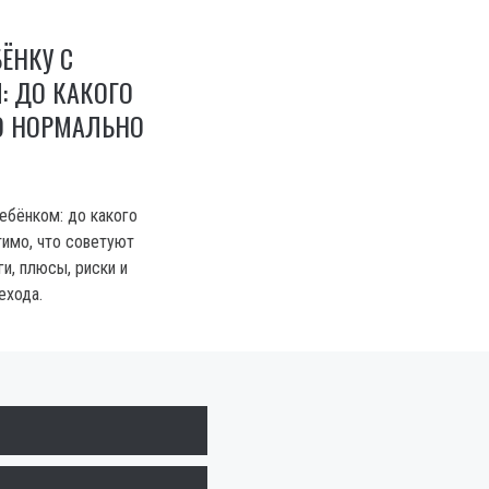
БЁНКУ С
: ДО КАКОГО
О НОРМАЛЬНО
ебёнком: до какого
тимо, что советуют
и, плюсы, риски и
ехода.