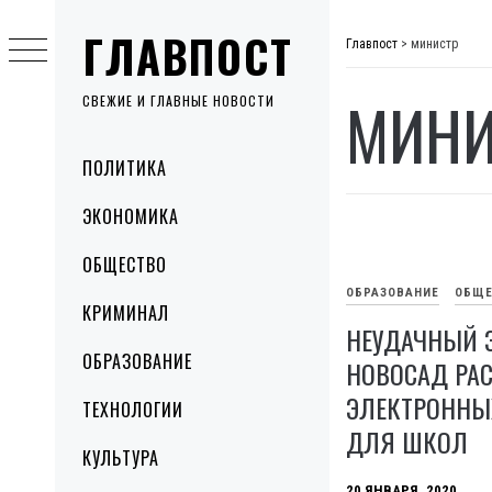
Skip
ГЛАВПОСТ
to
Главпост
>
министр
content
МИНИ
СВЕЖИЕ И ГЛАВНЫЕ НОВОСТИ
Primary
ПОЛИТИКА
Menu
ЭКОНОМИКА
ОБЩЕСТВО
ОБРАЗОВАНИЕ
ОБЩЕ
КРИМИНАЛ
НЕУДАЧНЫЙ 
ОБРАЗОВАНИЕ
НОВОСАД РАС
ЭЛЕКТРОННЫ
ТЕХНОЛОГИИ
ДЛЯ ШКОЛ
КУЛЬТУРА
20 ЯНВАРЯ, 2020