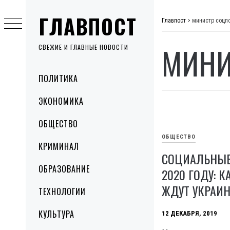
Skip
ГЛАВПОСТ
to
Главпост
>
министр соцп
content
МИНИ
СВЕЖИЕ И ГЛАВНЫЕ НОВОСТИ
Primary
ПОЛИТИКА
Menu
ЭКОНОМИКА
ОБЩЕСТВО
ОБЩЕСТВО
КРИМИНАЛ
СОЦИАЛЬНЫЕ
ОБРАЗОВАНИЕ
2020 ГОДУ: 
ЖДУТ УКРАИ
ТЕХНОЛОГИИ
КУЛЬТУРА
12 ДЕКАБРЯ, 2019