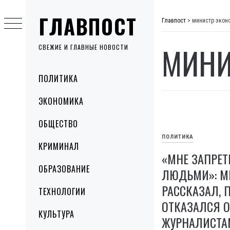
Skip
ГЛАВПОСТ
to
Главпост
>
министр экон
content
МИНИ
СВЕЖИЕ И ГЛАВНЫЕ НОВОСТИ
Primary
ПОЛИТИКА
Menu
ЭКОНОМИКА
ОБЩЕСТВО
ПОЛИТИКА
КРИМИНАЛ
«МНЕ ЗАПРЕТ
ОБРАЗОВАНИЕ
ЛЮДЬМИ»: М
РАССКАЗАЛ, 
ТЕХНОЛОГИИ
ОТКАЗАЛСЯ О
КУЛЬТУРА
ЖУРНАЛИСТА