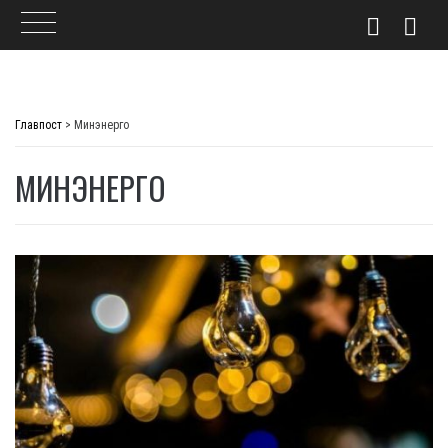
Skip
to
Главпост
>
Минэнерго
content
МИНЭНЕРГО