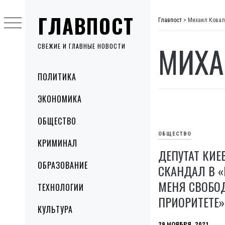
Skip
ГЛАВПОСТ
to
Главпост
>
Михаил Ковал
content
МИХА
СВЕЖИЕ И ГЛАВНЫЕ НОВОСТИ
Primary
ПОЛИТИКА
Menu
ЭКОНОМИКА
ОБЩЕСТВО
ОБЩЕСТВО
КРИМИНАЛ
ДЕПУТАТ КИЕ
ОБРАЗОВАНИЕ
СКАНДАЛ В «
МЕНЯ СВОБО
ТЕХНОЛОГИИ
ПРИОРИТЕТЕ»
КУЛЬТУРА
29 НОЯБРЯ, 2021