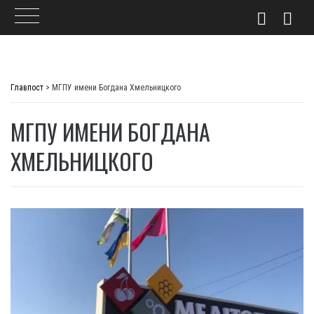
Skip
to
Главпост
>
МГПУ имени Богдана Хмельницкого
content
МГПУ ИМЕНИ БОГДАНА
ХМЕЛЬНИЦКОГО