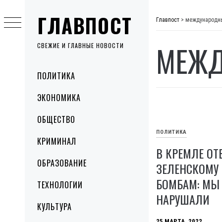
Skip
ГЛАВПОСТ
to
Главпост
>
международн
content
МЕЖД
СВЕЖИЕ И ГЛАВНЫЕ НОВОСТИ
Primary
ПОЛИТИКА
Menu
ЭКОНОМИКА
ОБЩЕСТВО
ПОЛИТИКА
КРИМИНАЛ
В КРЕМЛЕ ОТ
ОБРАЗОВАНИЕ
ЗЕЛЕНСКОМУ
БОМБАМ: МЫ
ТЕХНОЛОГИИ
НАРУШАЛИ
КУЛЬТУРА
25 МАРТА, 2022