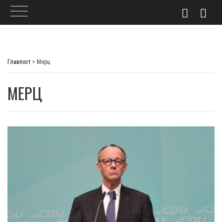
Skip
to
Главпост
>
Мерц
content
МЕРЦ