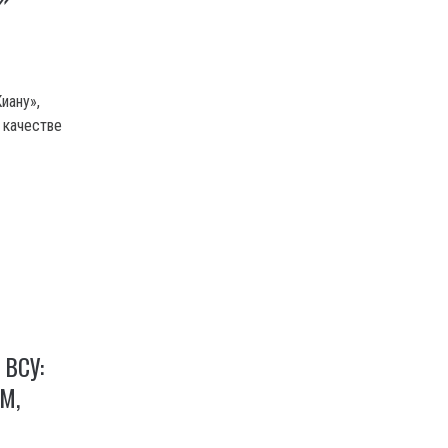
иану»,
 качестве
ВСУ:
М,