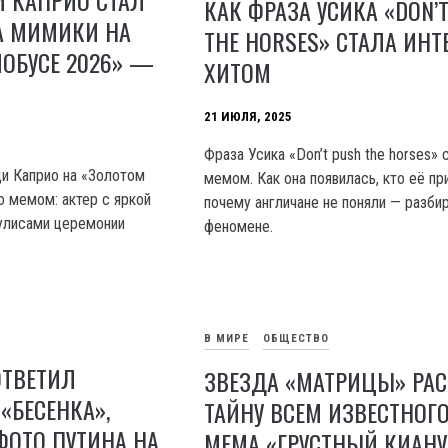
КАК ФРАЗА УСИКА «DON’
А МИМИКИ НА
THE HORSES» СТАЛА ИНТ
ОБУСЕ 2026» —
ХИТОМ
21 ИЮЛЯ, 2025
Фраза Усика «Don’t push the horses» 
и Каприо на «Золотом
мемом. Как она появилась, кто её пр
о мемом: актер с яркой
почему англичане не поняли — разби
улисами церемонии
феномене.
В МИРЕ
ОБЩЕСТВО
ОТВЕТИЛ
ЗВЕЗДА «МАТРИЦЫ» РА
«БЕСЕНКА»,
ТАЙНУ ВСЕМ ИЗВЕСТНОГ
ФОТО ПУТИНА НА
МЕМА «ГРУСТНЫЙ КИАНУ