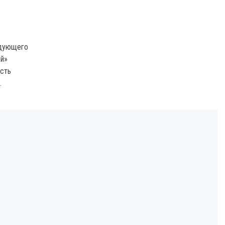
ндующего
ей»
сть
.