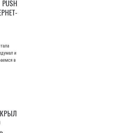
T PUSH
ЕРНЕТ-
стала
идумал и
раемся в
СКРЫЛ
О
»