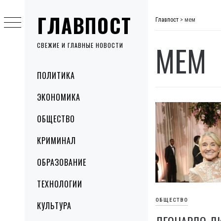
Skip
ГЛАВПОСТ
to
Главпост
>
мем
content
МЕМ
СВЕЖИЕ И ГЛАВНЫЕ НОВОСТИ
Primary
ПОЛИТИКА
Menu
ЭКОНОМИКА
ОБЩЕСТВО
КРИМИНАЛ
ОБРАЗОВАНИЕ
ТЕХНОЛОГИИ
ОБЩЕСТВО
КУЛЬТУРА
ЛЕОНАРДО ДИ