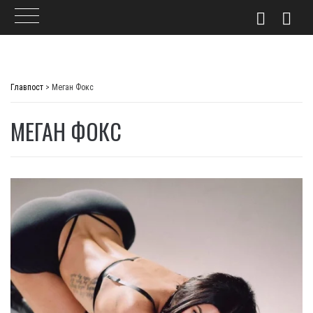
Skip
to
Главпост
>
Меган Фокс
content
МЕГАН ФОКС