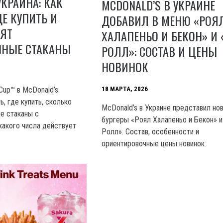
УКРАИНА: КАК
MCDONALD’S В УКРАИНЕ
ДЕ КУПИТЬ И
ДОБАВИЛ В МЕНЮ «РОЯ
ОЯТ
ХАЛАПЕНЬО И БЕКОН» И
НЫЕ СТАКАНЫ
РОЛЛ»: СОСТАВ И ЦЕНЫ
НОВИНОК
18 МАРТА, 2026
Cup™ в McDonald’s
ь, где купить, сколько
McDonald’s в Украине представил но
е стаканы с
бургеры «Роял Халапеньо и Бекон» 
какого числа действует
Ролл». Состав, особенности и
ориентировочные цены новинок.