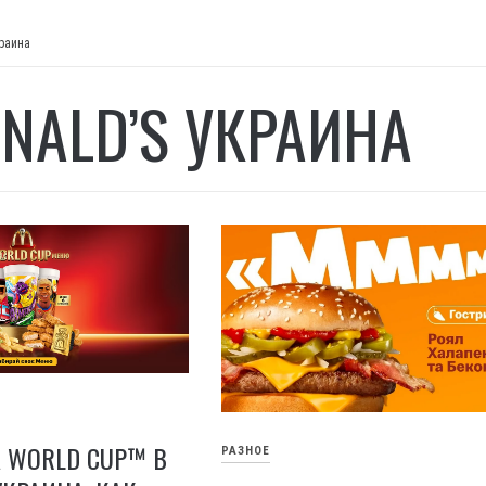
раина
NALD’S УКРАИНА
A WORLD CUP™ В
РАЗНОЕ