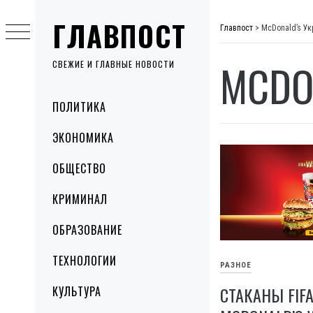
Skip
ГЛАВПОСТ
to
Главпост
>
McDonald’s Ук
content
MCDO
СВЕЖИЕ И ГЛАВНЫЕ НОВОСТИ
Primary
ПОЛИТИКА
Menu
ЭКОНОМИКА
ОБЩЕСТВО
КРИМИНАЛ
ОБРАЗОВАНИЕ
ТЕХНОЛОГИИ
РАЗНОЕ
СТАКАНЫ FIF
КУЛЬТУРА