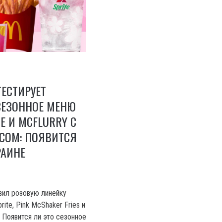
ТЕСТИРУЕТ
СЕЗОННОЕ МЕНЮ
E И MCFLURRY С
СОМ: ПОЯВИТСЯ
РАИНЕ
вил розовую линейку
rite, Pink McShaker Fries и
 Появится ли это сезонное