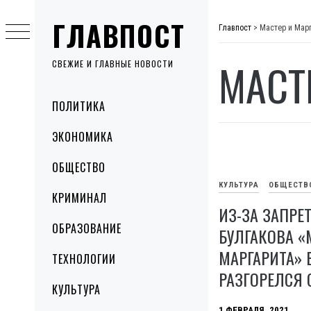
Skip
ГЛАВПОСТ
to
Главпост
>
Мастер и Мар
content
МАСТ
СВЕЖИЕ И ГЛАВНЫЕ НОВОСТИ
Primary
ПОЛИТИКА
Menu
ЭКОНОМИКА
ОБЩЕСТВО
КУЛЬТУРА
ОБЩЕСТВ
КРИМИНАЛ
ИЗ-ЗА ЗАПРЕ
ОБРАЗОВАНИЕ
БУЛГАКОВА «
МАРГАРИТА» 
ТЕХНОЛОГИИ
РАЗГОРЕЛСЯ
КУЛЬТУРА
1 ФЕВРАЛЯ, 2021