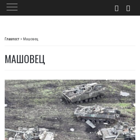
Skip
to
Главпост
>
Машовец
content
МАШОВЕЦ