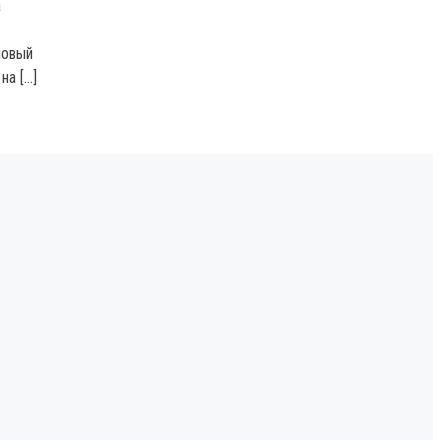
а
новый
на […]