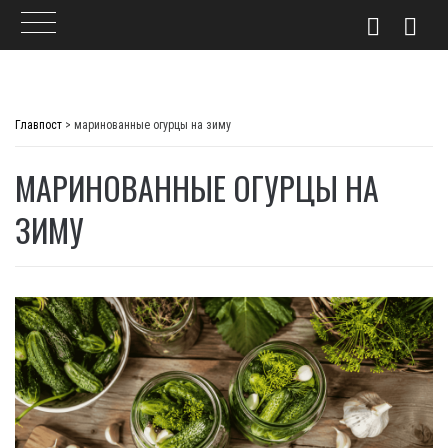
Skip
to
Главпост
>
маринованные огурцы на зиму
content
МАРИНОВАННЫЕ ОГУРЦЫ НА
ЗИМУ