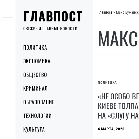
Skip
ГЛАВПОСТ
to
Главпост
>
Макс Бужанск
content
МАКС
СВЕЖИЕ И ГЛАВНЫЕ НОВОСТИ
Primary
ПОЛИТИКА
Menu
ЭКОНОМИКА
ОБЩЕСТВО
ПОЛИТИКА
КРИМИНАЛ
«НЕ ОСОБО В
ОБРАЗОВАНИЕ
КИЕВЕ ТОЛП
НА «СЛУГУ Н
ТЕХНОЛОГИИ
КУЛЬТУРА
6 МАРТА, 2020