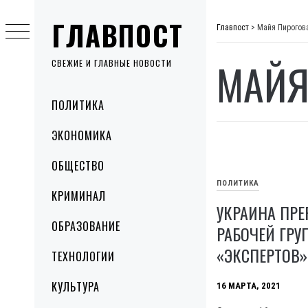
Skip
ГЛАВПОСТ
to
Главпост
>
Майя Пирогов
content
МАЙЯ
СВЕЖИЕ И ГЛАВНЫЕ НОВОСТИ
Primary
ПОЛИТИКА
Menu
ЭКОНОМИКА
ОБЩЕСТВО
ПОЛИТИКА
КРИМИНАЛ
УКРАИНА ПРЕ
ОБРАЗОВАНИЕ
РАБОЧЕЙ ГРУ
«ЭКСПЕРТОВ»
ТЕХНОЛОГИИ
КУЛЬТУРА
16 МАРТА, 2021