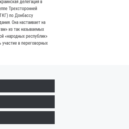
украинская делегация в
уппе Трехсторонней
(ТКГ) по Донбассу
ания. Она настаивает на
там» из так называемых
ой «народных республик»
ь участие в переговорных