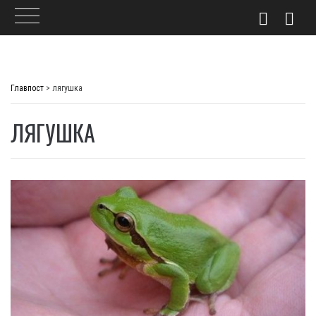
Skip
to
Главпост
>
лягушка
content
ЛЯГУШКА