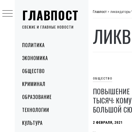
Skip
ГЛАВПОСТ
to
Главпост
>
ликвидаторы 
content
ЛИКВ
СВЕЖИЕ И ГЛАВНЫЕ НОВОСТИ
Primary
ПОЛИТИКА
Menu
ЭКОНОМИКА
ОБЩЕСТВО
ОБЩЕСТВО
КРИМИНАЛ
ПОВЫШЕНИЕ 
ОБРАЗОВАНИЕ
ТЫСЯЧ: КОМ
БОЛЬШОЙ СЮ
ТЕХНОЛОГИИ
КУЛЬТУРА
2 ФЕВРАЛЯ, 2021