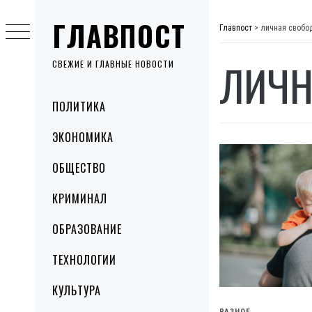
Skip
ГЛАВПОСТ
to
Главпост
>
личная свобо
content
ЛИЧН
СВЕЖИЕ И ГЛАВНЫЕ НОВОСТИ
Primary
ПОЛИТИКА
Menu
ЭКОНОМИКА
ОБЩЕСТВО
КРИМИНАЛ
ОБРАЗОВАНИЕ
ТЕХНОЛОГИИ
КУЛЬТУРА
РАЗНОЕ