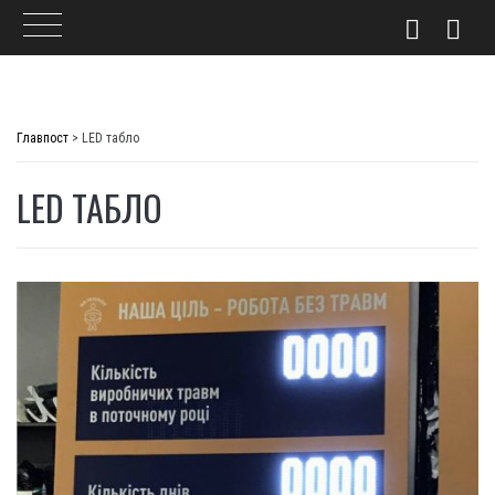
Skip
to
Главпост
>
LED табло
content
LED ТАБЛО