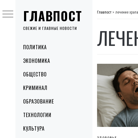
Skip
ГЛАВПОСТ
to
Главпост
>
лечение храп
content
ЛЕЧЕ
СВЕЖИЕ И ГЛАВНЫЕ НОВОСТИ
Primary
ПОЛИТИКА
Menu
ЭКОНОМИКА
ОБЩЕСТВО
КРИМИНАЛ
ОБРАЗОВАНИЕ
ТЕХНОЛОГИИ
КУЛЬТУРА
ЗДОРОВЬЕ