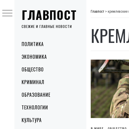
Skip
ГЛАВПОСТ
to
Главпост
>
кремлевские 
content
КРЕМ
СВЕЖИЕ И ГЛАВНЫЕ НОВОСТИ
Primary
ПОЛИТИКА
Menu
ЭКОНОМИКА
ОБЩЕСТВО
КРИМИНАЛ
ОБРАЗОВАНИЕ
ТЕХНОЛОГИИ
КУЛЬТУРА
В МИРЕ
ОБЩЕСТВО