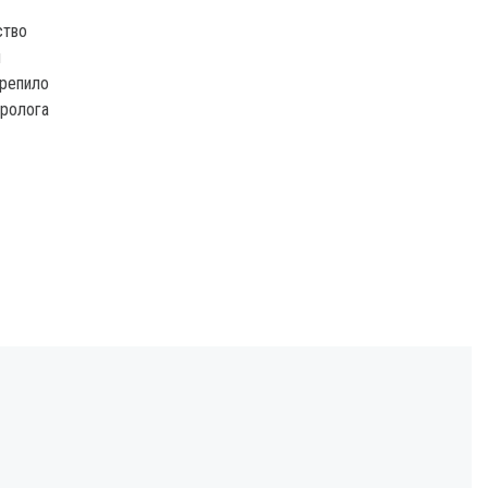
ство
м
крепило
ролога