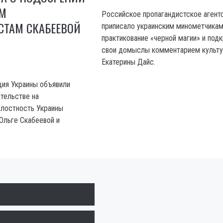
М
Российское пропагандистское агент
СТАМ СКАБЕЕВОЙ
приписало украинским минометчика
практикование «черной магии» и под
свои домыслы комментарием культу
Екатерины Дайс.
ция Украины объявили
ательстве на
елостность Украины
Ольге Скабеевой и