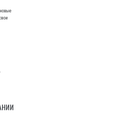
 новые
свои
Ь
АНИИ