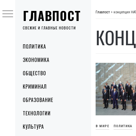
Skip
ГЛАВПОСТ
to
Главпост
>
концепция НА
content
КОНЦ
СВЕЖИЕ И ГЛАВНЫЕ НОВОСТИ
Primary
ПОЛИТИКА
Menu
ЭКОНОМИКА
ОБЩЕСТВО
КРИМИНАЛ
ОБРАЗОВАНИЕ
ТЕХНОЛОГИИ
КУЛЬТУРА
В МИРЕ
ПОЛИТИКА