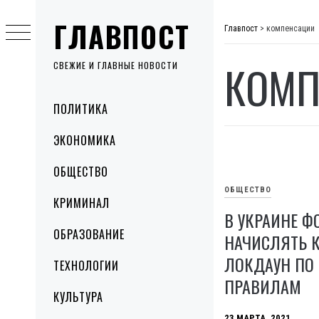
Skip
ГЛАВПОСТ
to
Главпост
>
компенсации
content
КОМП
СВЕЖИЕ И ГЛАВНЫЕ НОВОСТИ
Primary
ПОЛИТИКА
Menu
ЭКОНОМИКА
ОБЩЕСТВО
ОБЩЕСТВО
КРИМИНАЛ
В УКРАИНЕ Ф
ОБРАЗОВАНИЕ
НАЧИСЛЯТЬ 
ЛОКДАУН ПО
ТЕХНОЛОГИИ
ПРАВИЛАМ
КУЛЬТУРА
23 МАРТА, 2021