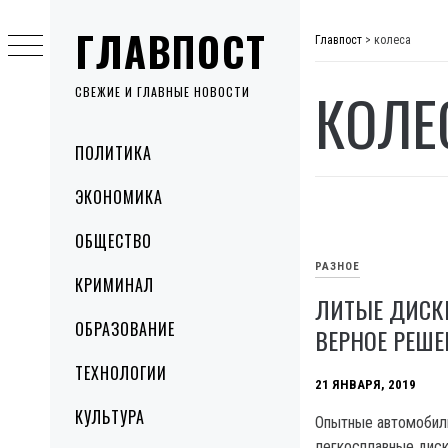
Skip
ГЛАВПОСТ
to
Главпост
>
колеса
content
КОЛЕ
СВЕЖИЕ И ГЛАВНЫЕ НОВОСТИ
Primary
ПОЛИТИКА
Menu
ЭКОНОМИКА
ОБЩЕСТВО
РАЗНОЕ
КРИМИНАЛ
ЛИТЫЕ ДИСКИ
ОБРАЗОВАНИЕ
ВЕРНОЕ РЕШЕ
ТЕХНОЛОГИИ
21 ЯНВАРЯ, 2019
КУЛЬТУРА
Опытные автомобил
легкосплавные дис