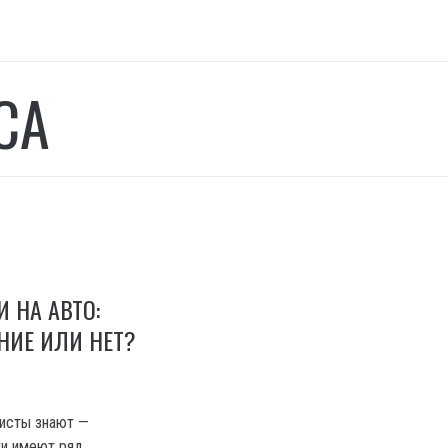
СА
 НА АВТО:
НИЕ ИЛИ НЕТ?
исты знают —
ки имеют ряд