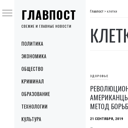
Skip
ГЛАВПОСТ
to
Главпост
>
клетки
content
КЛЕТ
СВЕЖИЕ И ГЛАВНЫЕ НОВОСТИ
Primary
ПОЛИТИКА
Menu
ЭКОНОМИКА
ОБЩЕСТВО
ЗДОРОВЬЕ
КРИМИНАЛ
РЕВОЛЮЦИОН
ОБРАЗОВАНИЕ
АМЕРИКАНЦЫ
МЕТОД БОРЬ
ТЕХНОЛОГИИ
КУЛЬТУРА
21 СЕНТЯБРЯ, 2019