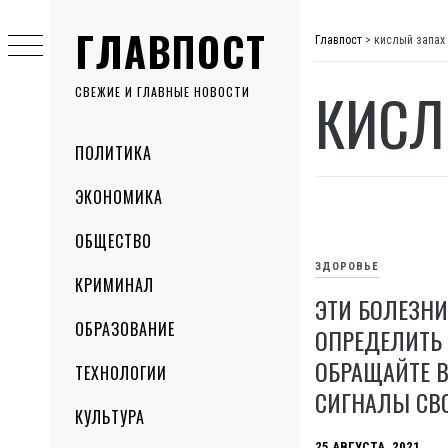
Skip
ГЛАВПОСТ
to
Главпост
>
кислый запах
content
КИСЛ
СВЕЖИЕ И ГЛАВНЫЕ НОВОСТИ
Primary
ПОЛИТИКА
Menu
ЭКОНОМИКА
ОБЩЕСТВО
ЗДОРОВЬЕ
КРИМИНАЛ
ЭТИ БОЛЕЗН
ОБРАЗОВАНИЕ
ОПРЕДЕЛИТЬ 
ОБРАЩАЙТЕ 
ТЕХНОЛОГИИ
СИГНАЛЫ СВО
КУЛЬТУРА
25 АВГУСТА, 2021