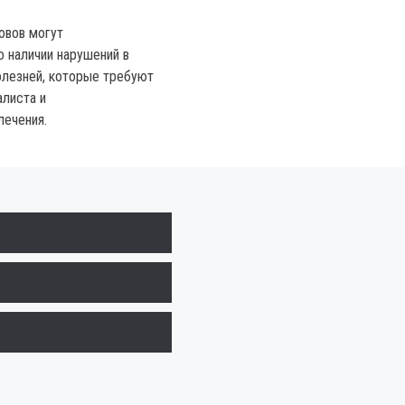
овов могут
о наличии нарушений в
олезней, которые требуют
алиста и
лечения.