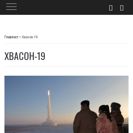
Skip
to
Главпост
>
Хвасон-19
content
ХВАСОН-19