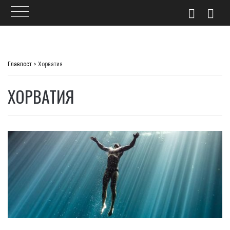
Skip
to
Главпост
>
Хорватия
content
ХОРВАТИЯ