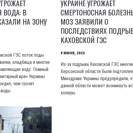
УКРАИНЕ УГРОЖАЕТ
УГРОЖАЕТ
СМЕРТОНОСНАЯ БОЛЕЗНЬ
 ВОДА: В
МОЗ ЗАЯВИЛИ О
АЗАЛИ НА ЗОНУ
ПОСЛЕДСТВИЯХ ПОДРЫ
КАХОВСКОЙ ГЭС
9 ИЮНЯ, 2023
овской ГЭС поток поды
алки, кладбища и многие
Из-за подрыва Каховской ГЭС многи
равляющие воду. Главный
Херсонской области были подтоплен
нитарный врач Украины
Минздраве Украины предупредили, ч
редил, чем грозит
данной области может возникнуть в
 воды.
холеры.