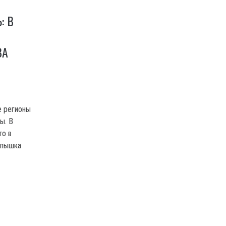
: В
ВА
е регионы
ы. В
то в
спышка