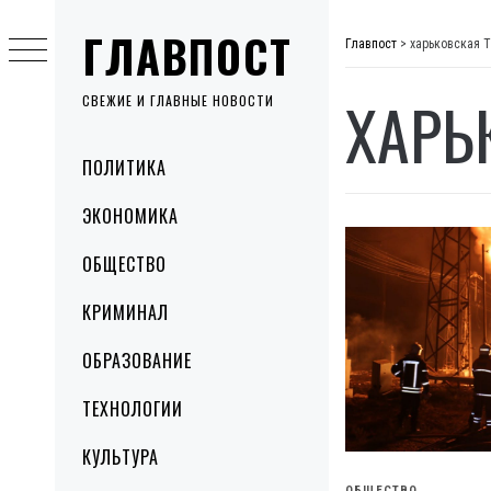
Skip
ГЛАВПОСТ
to
Главпост
>
харьковская 
content
ХАРЬ
СВЕЖИЕ И ГЛАВНЫЕ НОВОСТИ
Primary
ПОЛИТИКА
Menu
ЭКОНОМИКА
ОБЩЕСТВО
КРИМИНАЛ
ОБРАЗОВАНИЕ
ТЕХНОЛОГИИ
КУЛЬТУРА
ОБЩЕСТВО