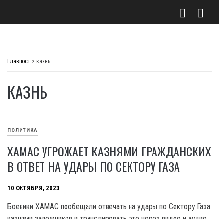
Skip
to
Главпост
>
казнь
content
КАЗНЬ
ПОЛИТИКА
ХАМАС УГРОЖАЕТ КАЗНЯМИ ГРАЖДАНСКИХ
В ОТВЕТ НА УДАРЫ ПО СЕКТОРУ ГАЗА
10 ОКТЯБРЯ, 2023
Боевики XAMAC пообещали отвечать на удары по Сектору Газа
казнями заложников и транслировать это через видео и аудио.