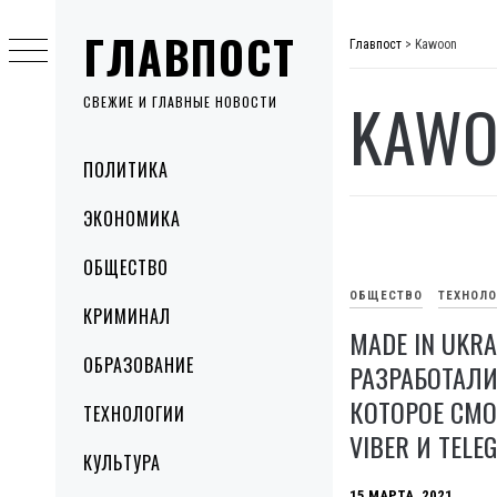
Skip
ГЛАВПОСТ
to
Главпост
>
Kawoon
content
KAWO
СВЕЖИЕ И ГЛАВНЫЕ НОВОСТИ
Primary
ПОЛИТИКА
Menu
ЭКОНОМИКА
ОБЩЕСТВО
ОБЩЕСТВО
ТЕХНОЛ
КРИМИНАЛ
MADE IN UKRA
ОБРАЗОВАНИЕ
РАЗРАБОТАЛИ
КОТОРОЕ СМ
ТЕХНОЛОГИИ
VIBER И TELE
КУЛЬТУРА
15 МАРТА, 2021