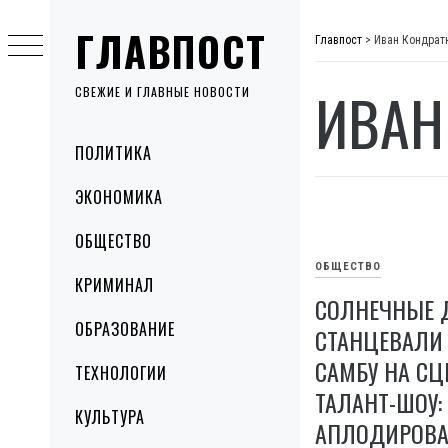
Skip
ГЛАВПОСТ
to
Главпост
>
Иван Кондрат
content
ИВАН
СВЕЖИЕ И ГЛАВНЫЕ НОВОСТИ
Primary
ПОЛИТИКА
Menu
ЭКОНОМИКА
ОБЩЕСТВО
ОБЩЕСТВО
КРИМИНАЛ
СОЛНЕЧНЫЕ 
ОБРАЗОВАНИЕ
СТАНЦЕВАЛИ
САМБУ НА СЦ
ТЕХНОЛОГИИ
ТАЛАНТ-ШОУ:
КУЛЬТУРА
АПЛОДИРОВА