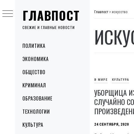
Skip
ГЛАВПОСТ
to
Главпост
>
искусство
content
ИСКУ
СВЕЖИЕ И ГЛАВНЫЕ НОВОСТИ
Primary
ПОЛИТИКА
Menu
ЭКОНОМИКА
ОБЩЕСТВО
В МИРЕ
КУЛЬТУРА
КРИМИНАЛ
УБОРЩИЦА И
ОБРАЗОВАНИЕ
СЛУЧАЙНО С
ПРОИЗВЕДЕН
ТЕХНОЛОГИИ
КУЛЬТУРА
24 СЕНТЯБРЯ, 2020