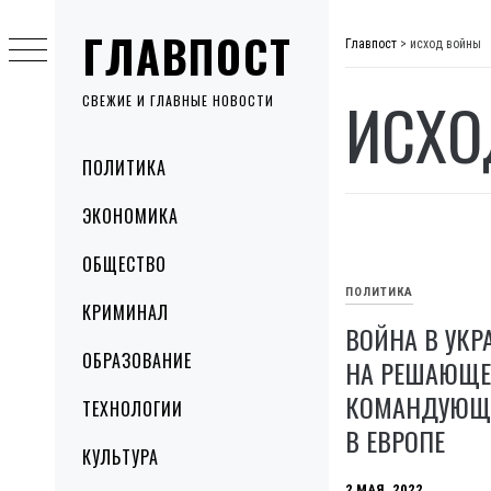
Skip
ГЛАВПОСТ
to
Главпост
>
исход войны
content
ИСХО
СВЕЖИЕ И ГЛАВНЫЕ НОВОСТИ
Primary
ПОЛИТИКА
Menu
ЭКОНОМИКА
ОБЩЕСТВО
ПОЛИТИКА
КРИМИНАЛ
ВОЙНА В УКР
ОБРАЗОВАНИЕ
НА РЕШАЮЩЕЙ
КОМАНДУЮЩ
ТЕХНОЛОГИИ
В ЕВРОПЕ
КУЛЬТУРА
2 МАЯ, 2022