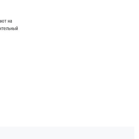
ают на
тительный