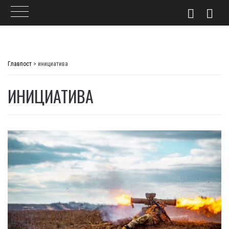
Skip
to
Главпост
>
инициатива
content
ИНИЦИАТИВА