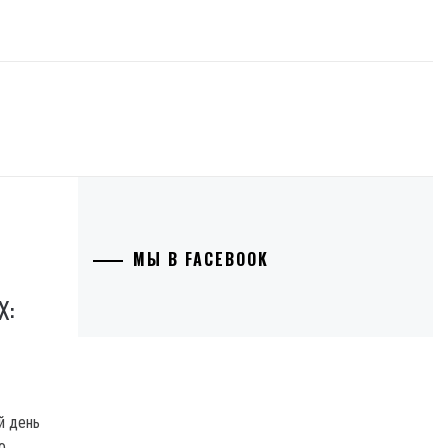
МЫ В FACEBOOK
Х:
й день
о