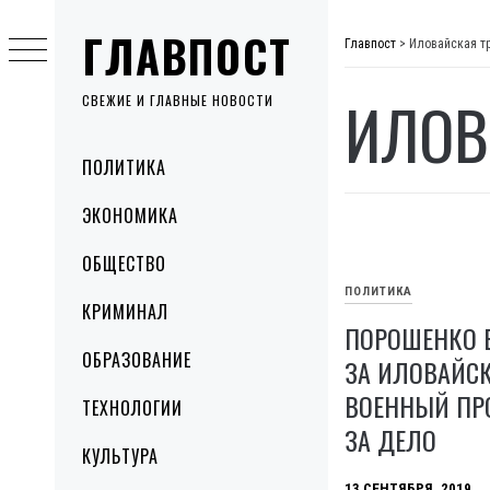
Skip
ГЛАВПОСТ
to
Главпост
>
Иловайская т
content
ИЛОВ
СВЕЖИЕ И ГЛАВНЫЕ НОВОСТИ
Primary
ПОЛИТИКА
Menu
ЭКОНОМИКА
ОБЩЕСТВО
ПОЛИТИКА
КРИМИНАЛ
ПОРОШЕНКО 
ОБРАЗОВАНИЕ
ЗА ИЛОВАЙС
ВОЕННЫЙ ПРО
ТЕХНОЛОГИИ
ЗА ДЕЛО
КУЛЬТУРА
13 СЕНТЯБРЯ, 2019