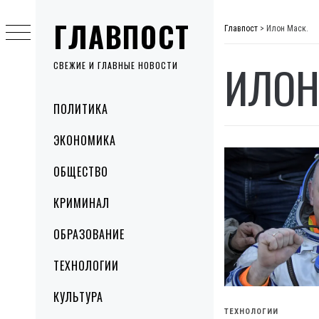
Skip
ГЛАВПОСТ
to
Главпост
>
Илон Маск.
content
ИЛОН
СВЕЖИЕ И ГЛАВНЫЕ НОВОСТИ
Primary
ПОЛИТИКА
Menu
ЭКОНОМИКА
ОБЩЕСТВО
КРИМИНАЛ
ОБРАЗОВАНИЕ
ТЕХНОЛОГИИ
КУЛЬТУРА
ТЕХНОЛОГИИ