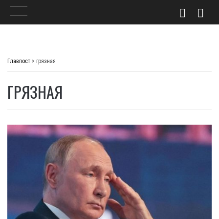
Skip
to
Главпост
>
грязная
content
ГРЯЗНАЯ