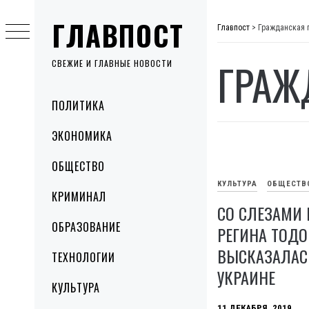
Skip
ГЛАВПОСТ
to
Главпост
>
Гражданская 
content
ГРАЖ
СВЕЖИЕ И ГЛАВНЫЕ НОВОСТИ
Primary
ПОЛИТИКА
Menu
ЭКОНОМИКА
ОБЩЕСТВО
КУЛЬТУРА
ОБЩЕСТВ
КРИМИНАЛ
СО СЛЕЗАМИ 
ОБРАЗОВАНИЕ
РЕГИНА ТОДО
ВЫСКАЗАЛАСЬ
ТЕХНОЛОГИИ
УКРАИНЕ
КУЛЬТУРА
11 ДЕКАБРЯ, 2019