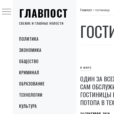
Skip
ГЛАВПОСТ
to
Главпост
>
гостинница
content
ГОСТ
СВЕЖИЕ И ГЛАВНЫЕ НОВОСТИ
Primary
ПОЛИТИКА
Menu
ЭКОНОМИКА
ОБЩЕСТВО
В МИРЕ
КРИМИНАЛ
ОДИН ЗА ВСЕ
ОБРАЗОВАНИЕ
САМ ОБСЛУЖ
ГОСТИНИЦЫ 
ТЕХНОЛОГИИ
ПОТОПА В ТЕ
КУЛЬТУРА
24 СЕНТЯБРЯ, 2019