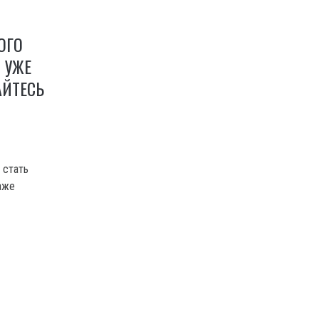
ОГО
 УЖЕ
АЙТЕСЬ
 стать
аже