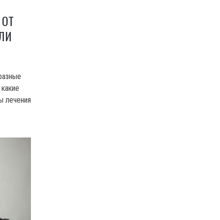
 ОТ
ЛИ
разные
 какие
ы лечения