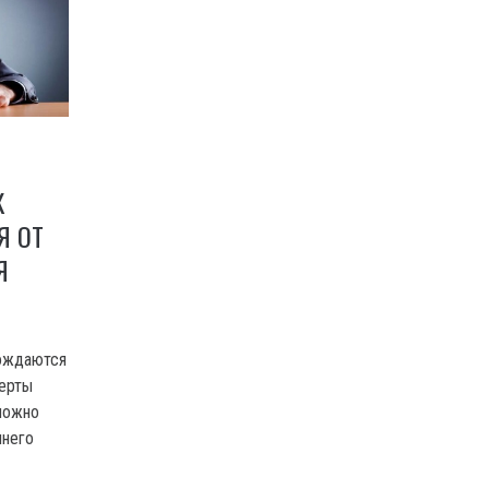
К
Я ОТ
Я
вождаются
перты
можно
ннего