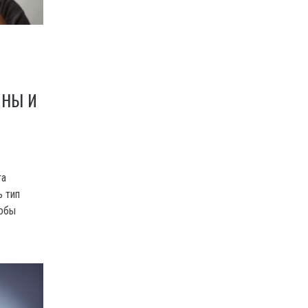
ИНЫ И
та
ь тип
тобы